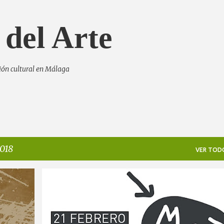
Ir al contenido principal
 del Arte
tión cultural en Málaga
018
VER TOD
+
ÁREA DE CULTURA DEL AYUNTAMIENTO DE MÁLAGA
CINE
CULTURA
MAF (MÁLAGA DE FESTIVAL)
+