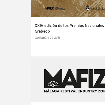
r
a
d
a
XXIV edición de los Premios Nacionales
s
Grabado
septiembre 24, 2018
ARGENTINA
CINE
FESTIVAL DE MÁLAGA
LATIN AMERICAN FOCUS
MAFIZ