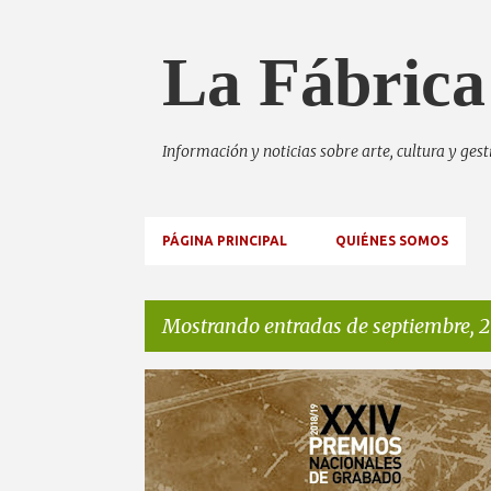
La Fábrica
Información y noticias sobre arte, cultura y ges
PÁGINA PRINCIPAL
QUIÉNES SOMOS
Mostrando entradas de septiembre, 2
E
AYUNTAMIENTO DE MARBELLA
CONCURSO
n
MUSEO NACIONAL DEL GRABADO
t