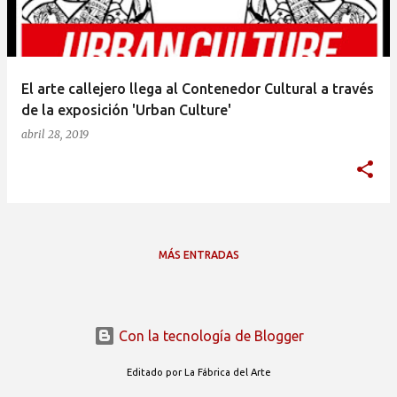
a
d
a
El arte callejero llega al Contenedor Cultural a través
s
de la exposición 'Urban Culture'
abril 28, 2019
MÁS ENTRADAS
Con la tecnología de Blogger
Editado por La Fábrica del Arte