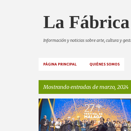
La Fábrica
Información y noticias sobre arte, cultura y ges
PÁGINA PRINCIPAL
QUIÉNES SOMOS
Mostrando entradas de marzo, 2024
E
BIZNAGAS
CINE
FESTIVAL DE MÁLAGA
n
TEATRO CERVANTES
t