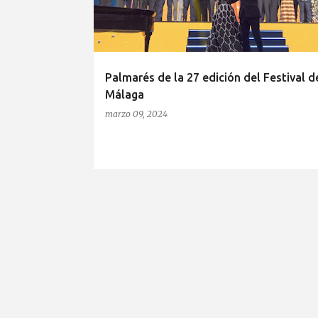
r
a
d
a
Palmarés de la 27 edición del Festival d
s
Málaga
marzo 09, 2024