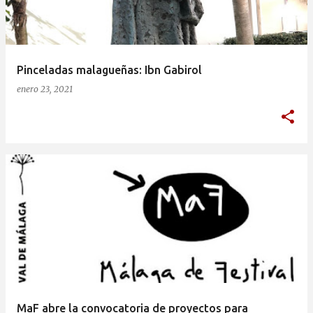
a
d
a
Pinceladas malagueñas: Ibn Gabirol
s
enero 23, 2021
MaF abre la convocatoria de proyectos para