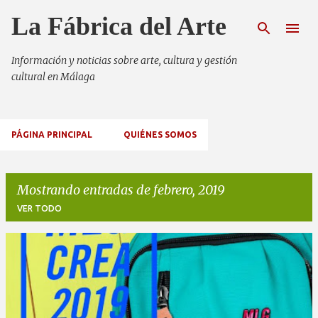
Ir al contenido principal
La Fábrica del Arte
Información y noticias sobre arte, cultura y gestión
cultural en Málaga
PÁGINA PRINCIPAL
QUIÉNES SOMOS
Mostrando entradas de febrero, 2019
VER TODO
E
n
t
r