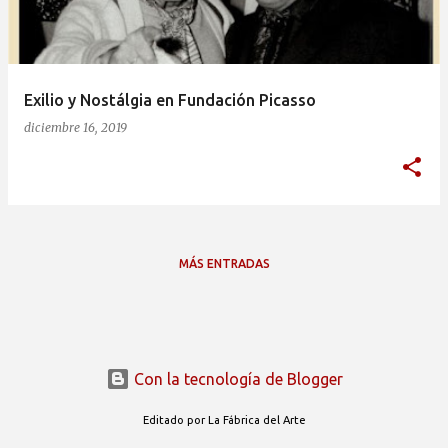
a
d
a
Exilio y Nostálgia en Fundación Picasso
s
diciembre 16, 2019
MÁS ENTRADAS
Con la tecnología de Blogger
Editado por La Fábrica del Arte