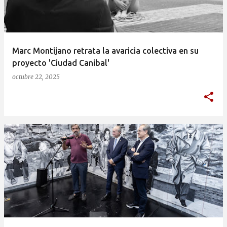
a
d
a
Marc Montijano retrata la avaricia colectiva en su
s
proyecto 'Ciudad Canibal'
octubre 22, 2025