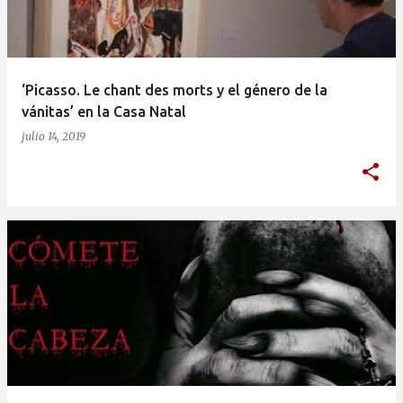
a
d
a
‘Picasso. Le chant des morts y el género de la
s
vánitas’ en la Casa Natal
julio 14, 2019