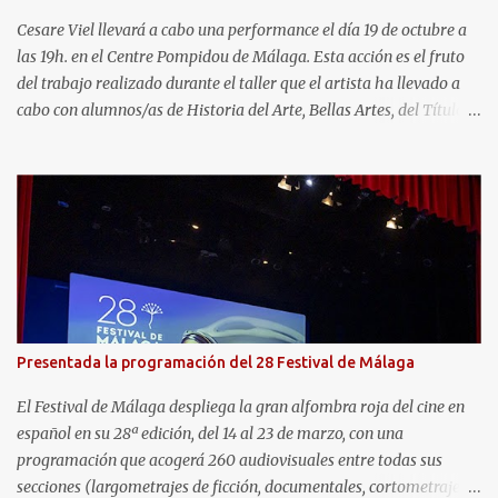
una vez finalicen las labores de edificación en la que se encuentran
inmersa la urbanización, comenzarán las tareas de
Cesare Viel llevará a cabo una performance el día 19 de octubre a
acondicionamiento y puesta en...
las 19h. en el Centre Pompidou de Málaga. Esta acción es el fruto
del trabajo realizado durante el taller que el artista ha llevado a
cabo con alumnos/as de Historia del Arte, Bellas Artes, del Título
Propio “Técnico auxiliar en entornos culturales” -dirigido a
estudiantes con discapacidad intelectual- y de la Escuela Arte de
San Telmo. Como colofón del trabajo, el viernes día 20 de octubre,
se inaugurará una exposición pop-up donde se expondrán los
trabajos realizados durante el periodo de investigación y
producción del proyecto Corpi Estranei (Cuerpos extraños) con
vídeos, dibujos y objetos. Cesare Viel (1964, Turín, Italia) es artista
visual, ha realizado exposiciones en Italia y en el extranjero desde
finales de los 80, en galerías de arte, museos y fundaciones.
Presentada la programación del 28 Festival de Málaga
Actualmente vive y trabaja en Génova, donde enseña en la
Accademia Ligustica di Belle Arti, las materias de Tecniche
El Festival de Málaga despliega la gran alfombra roja del cine en
performative per le Arti vis...
español en su 28ª edición, del 14 al 23 de marzo, con una
programación que acogerá 260 audiovisuales entre todas sus
secciones (largometrajes de ficción, documentales, cortometrajes,