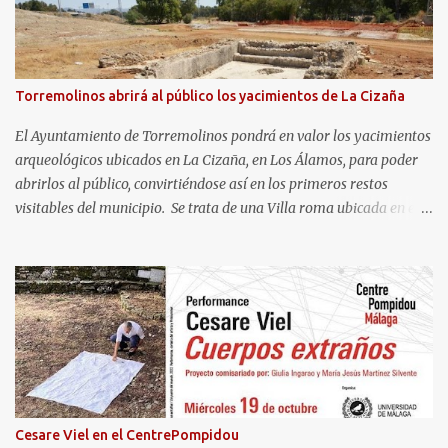
Torremolinos abrirá al público los yacimientos de La Cizaña
El Ayuntamiento de Torremolinos pondrá en valor los yacimientos
arqueológicos ubicados en La Cizaña, en Los Álamos, para poder
abrirlos al público, convirtiéndose así en los primeros restos
visitables del municipio. Se trata de una Villa roma ubicada en el
frente litoral del término municipal de Torremolinos, en el límite
con Málaga y atravesada al norte por la A-7. Con fecha estimada
entre el s. I a.C. al III d.C., en el asentamiento costero se identifican
áreas residenciales, un área termal, un centro productor alfarero
que cuenta con varios hornos y un gran almacén, instalaciones de
carácter industrial y comercial, dedicadas especialmente al
salazón, y otros elementos complementarios. Todo ello se
encuentra protegido para su conservación desde el año 2016, en el
marco del proyecto de urbanización de una de las parcelas. Así,
Cesare Viel en el CentrePompidou