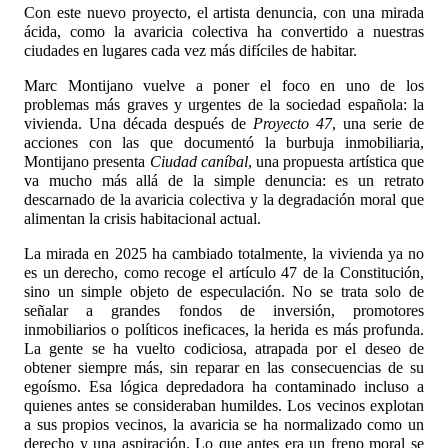
Con este nuevo proyecto, el artista denuncia, con una mirada
ácida, como la avaricia colectiva ha convertido a nuestras
ciudades en lugares cada vez más difíciles de habitar.
Marc Montijano vuelve a poner el foco en uno de los
problemas más graves y urgentes de la sociedad española: la
vivienda. Una década después de
Proyecto 47
, una serie de
acciones con las que documentó la burbuja inmobiliaria,
Montijano presenta
Ciudad caníbal
, una propuesta artística que
va mucho más allá de la simple denuncia: es un retrato
descarnado de la avaricia colectiva y la degradación moral que
alimentan la crisis habitacional actual.
La mirada en 2025 ha cambiado totalmente, la vivienda ya no
es un derecho, como recoge el artículo 47 de la Constitución,
sino un simple objeto de especulación. No se trata solo de
señalar a grandes fondos de inversión, promotores
inmobiliarios o políticos ineficaces, la herida es más profunda.
La gente se ha vuelto codiciosa, atrapada por el deseo de
obtener siempre más, sin reparar en las consecuencias de su
egoísmo. Esa lógica depredadora ha contaminado incluso a
quienes antes se consideraban humildes. Los vecinos explotan
a sus propios vecinos, la avaricia se ha normalizado como un
derecho y una aspiración. Lo que antes era un freno moral se