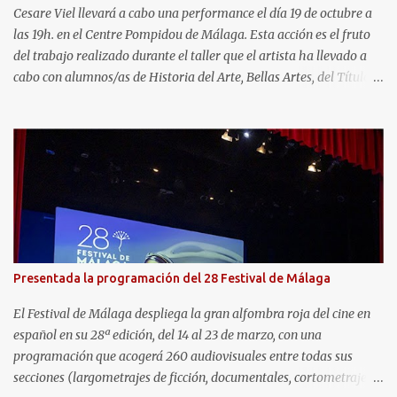
inmersa la urbanización, comenzarán las tareas de
Cesare Viel llevará a cabo una performance el día 19 de octubre a
acondicionamiento y puesta en...
las 19h. en el Centre Pompidou de Málaga. Esta acción es el fruto
del trabajo realizado durante el taller que el artista ha llevado a
cabo con alumnos/as de Historia del Arte, Bellas Artes, del Título
Propio “Técnico auxiliar en entornos culturales” -dirigido a
estudiantes con discapacidad intelectual- y de la Escuela Arte de
San Telmo. Como colofón del trabajo, el viernes día 20 de octubre,
se inaugurará una exposición pop-up donde se expondrán los
trabajos realizados durante el periodo de investigación y
producción del proyecto Corpi Estranei (Cuerpos extraños) con
vídeos, dibujos y objetos. Cesare Viel (1964, Turín, Italia) es artista
visual, ha realizado exposiciones en Italia y en el extranjero desde
finales de los 80, en galerías de arte, museos y fundaciones.
Presentada la programación del 28 Festival de Málaga
Actualmente vive y trabaja en Génova, donde enseña en la
Accademia Ligustica di Belle Arti, las materias de Tecniche
El Festival de Málaga despliega la gran alfombra roja del cine en
performative per le Arti vis...
español en su 28ª edición, del 14 al 23 de marzo, con una
programación que acogerá 260 audiovisuales entre todas sus
secciones (largometrajes de ficción, documentales, cortometrajes,