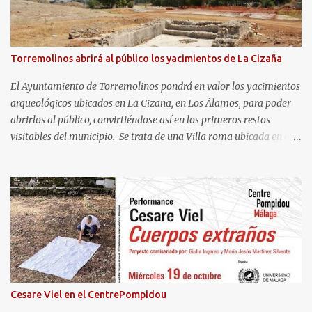
Torremolinos abrirá al público los yacimientos de La Cizaña
El Ayuntamiento de Torremolinos pondrá en valor los yacimientos
arqueológicos ubicados en La Cizaña, en Los Álamos, para poder
abrirlos al público, convirtiéndose así en los primeros restos
visitables del municipio. Se trata de una Villa roma ubicada en el
frente litoral del término municipal de Torremolinos, en el límite
con Málaga y atravesada al norte por la A-7. Con fecha estimada
entre el s. I a.C. al III d.C., en el asentamiento costero se identifican
áreas residenciales, un área termal, un centro productor alfarero
que cuenta con varios hornos y un gran almacén, instalaciones de
carácter industrial y comercial, dedicadas especialmente al
salazón, y otros elementos complementarios. Todo ello se
encuentra protegido para su conservación desde el año 2016, en el
marco del proyecto de urbanización de una de las parcelas. Así,
Cesare Viel en el CentrePompidou
una vez finalicen las labores de edificación en la que se encuentran