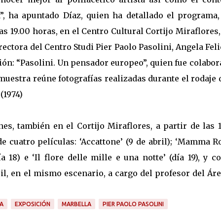
ia”, ha apuntado Díaz, quien ha detallado el programa,
as 19.00 horas, en el Centro Cultural Cortijo Miraflores
rectora del Centro Studi Pier Paolo Pasolini, Angela Feli
ición: “Pasolini. Un pensador europeo”, quien fue colabo
 muestra reúne fotografías realizadas durante el rodaje 
 (1974)
es, también en el Cortijo Miraflores, a partir de las 
de cuatro películas: ‘Accattone’ (9 de abril); ‘Mamma 
a 18) e ‘Il flore delle mille e una notte’ (día 19), y c
ril, en el mismo escenario, a cargo del profesor del Ár
A
EXPOSICIÓN
MARBELLA
PIER PAOLO PASOLINI