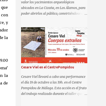
valor los yacimientos arqueológicos
 que
ubicados en La Cizaña, en Los Álamos, para
poder abrirlos al público, convirtiéndose así
, con
en los primeros restos visitables del
ce, y
municipio. Se trata de una Villa roma
rador
ubicada en el frente litoral del término
municipal de Torremolinos, en el límite con
de la
Málaga y atravesada al norte por la A-7. Con
fecha estimada entre el s. I a.C. al III d.C., en
el asentamiento costero se identifican áreas
residenciales, un área termal, un centro
19.00
productor alfarero que cuenta con varios
Cesare Viel en el CentrePompidou
Roma’
hornos y un gran almacén, instalaciones de
on la
carácter industrial y comercial, dedicadas
Cesare Viel llevará a cabo una performance
especialmente al salazón, y otros elementos
el día 19 de octubre a las 19h. en el Centre
ea de
complementarios. Todo ello se encuentra
Pompidou de Málaga. Esta acción es el fruto
protegido para su conservación desde el año
del trabajo realizado durante el taller que el
2016, en el marco del proyecto de
artista ha llevado a cabo con alumnos/as de
urbanización de una de las parcelas. Así, una
Historia del Arte, Bellas Artes, del Título