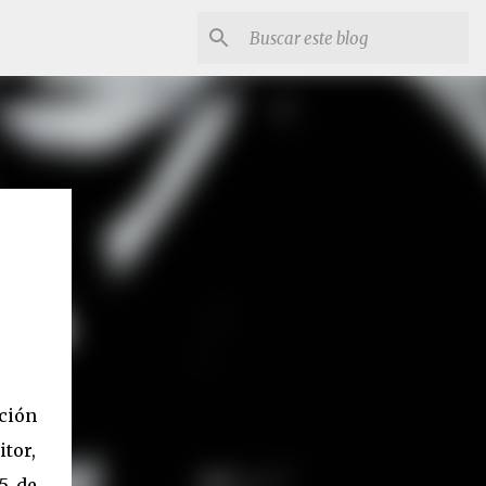
ción
itor,
 5 de