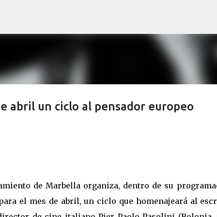
Ir al contenido principal
e abril un ciclo al pensador europeo
amiento de Marbella organiza, dentro de su programa
 para el mes de abril, un ciclo que homenajeará al escr
director de cine italiano Pier Paolo Pasolini (Bolonia,