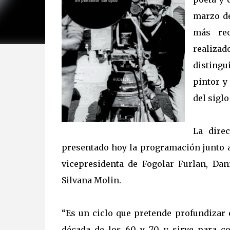
marzo de
más re
realizad
distingu
pintor y
del siglo
La dire
presentado hoy la programación junto a
vicepresidenta de Fogolar Furlan, Dan
Silvana Molin.
“Es un ciclo que pretende profundizar e
década de los 60 y 70 y sirve para co