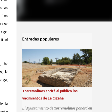
istas
 los
én se
urgo,
Entradas populares
itad
, ha
, la
aga,
Torremolinos abrirá al público los
yacimientos de La Cizaña
de la
El Ayuntamiento de Torremolinos pondrá en
exto