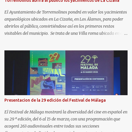
Torremolinos abrirá al público los yacimientos de La Cizaña
El Ayuntamiento de Torremolinos pondrá en valor los yacimientos
arqueológicos ubicados en La Cizaña, en Los Álamos, para poder
abrirlos al público, convirtiéndose así en los primeros restos
visitables del municipio. Se trata de una Villa roma ubicada en el
frente litoral del término municipal de Torremolinos, en el límite
con Málaga y atravesada al norte por la A-7. Con fecha estimada
entre el s. I a.C. al III d.C., en el asentamiento costero se identifican
áreas residenciales, un área termal, un centro productor alfarero
que cuenta con varios hornos y un gran almacén, instalaciones de
carácter industrial y comercial, dedicadas especialmente al
salazón, y otros elementos complementarios. Todo ello se
encuentra protegido para su conservación desde el año 2016, en el
marco del proyecto de urbanización de una de las parcelas. Así,
Presentacion de la 29 edición del Festival de Málaga
una vez finalicen las labores de edificación en la que se encuentran
inmersa la urbanización, comenzarán las tareas de
El Festival de Málaga mostrará la diversidad del cine en español en
acondicionamiento y puesta en...
su 29 ª edición, del 6 al 15 de marzo, con una programación que
acogerá 263 audiovisuales entre todas sus secciones