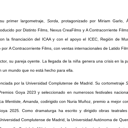
 su primer largometraje,
Sorda
, protagonizado por Miriam Garlo, Á
roducido por Distinto Films, Nexus CreaFilms y A Contracorriente Film
con la financiación del ICAA y con el apoyo el ICEC, Región de Mur
por A Contracorriente Films, con ventas internacionales de Latido Fil
tor, su pareja oyente. La llegada de la niña genera una crisis en la p
 en un mundo que no está hecho para ella.
icenciada por la Universidad Complutense de Madrid. Su cortometraje
S
Premios Goya 2023 y seleccionado en numerosos festivales naciona
aca
Mentiste, Amanda
, codirigido con Nuria Muñoz, premio a mejor co
ya 2025. Como dramaturga ha escrito y dirigido obras teatrales
 Universidad Complutense de Madrid, la Universidad Autónoma de Quer