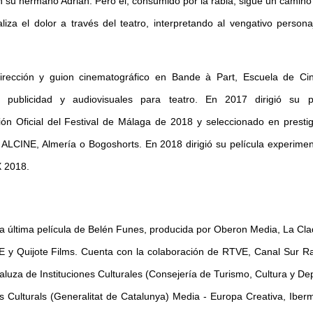
en su hermano Adrián. Pero él, consumido por la rabia, sigue un camin
liza el dolor a través del teatro, interpretando al vengativo person
ección y guion cinematográfico en Bande à Part, Escuela de Ci
s, publicidad y audiovisuales para teatro. En 2017 dirigió su p
ión Oficial del Festival de Málaga de 2018 y seleccionado en presti
, ALCINE, Almería o Bogoshorts. En 2018 dirigió su película experime
X 2018.
a última película de Belén Funes, producida por Oberon Media, La Cl
E y Quijote Films. Cuenta con la colaboración de RTVE, Canal Sur R
aluza de Instituciones Culturales (Consejería de Turismo, Cultura y De
s Culturals (Generalitat de Catalunya) Media - Europa Creativa, Iber