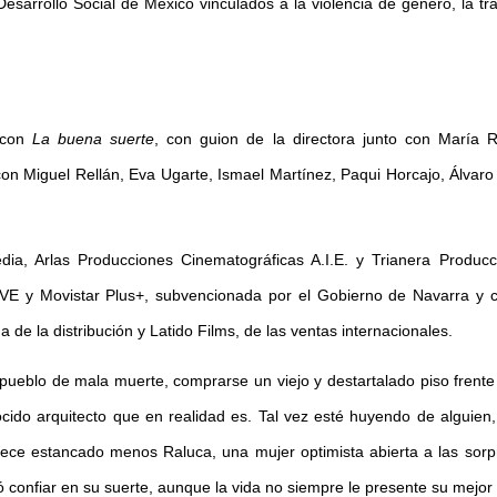
 Desarrollo Social de México vinculados a la violencia de género, la tr
a con
La buena suerte
, con guion de la directora junto con María R
n Miguel Rellán, Eva Ugarte, Ismael Martínez, Paqui Horcajo, Álvaro
ia, Arlas Producciones Cinematográficas A.I.E. y Trianera Producc
RTVE y Movistar Plus+, subvencionada por el Gobierno de Navarra y c
de la distribución y Latido Films, de las ventas internacionales.
 pueblo de mala muerte, comprarse un viejo y destartalado piso frente
ocido arquitecto que en realidad es. Tal vez esté huyendo de alguien
rece estancado menos Raluca, una mujer optimista abierta a las sor
ó confiar en su suerte, aunque la vida no siempre le presente su mejor 