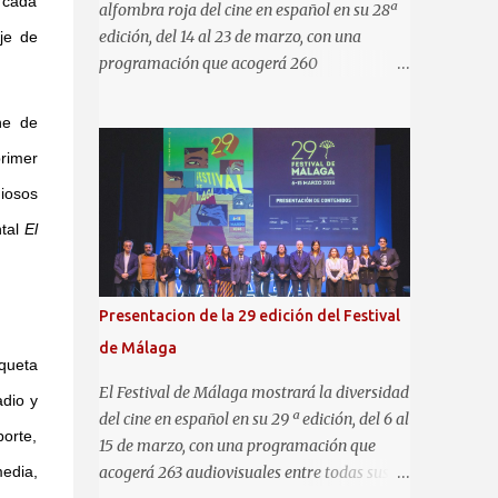
o cada
alfombra roja del cine en español en su 28ª
edición, del 14 al 23 de marzo, con una
aje de
programación que acogerá 260
audiovisuales entre todas sus secciones
(largometrajes de ficción, documentales,
ne de
cortometrajes, series de TV, etc) y una gran
rimer
variedad de contenidos y actividades
giosos
paralelas para todos los públicos y un nuevo
espacio, La Villa del Mar, en la playa de la
ntal
El
Malagueta. Asimismo, el certamen
malagueño se convertirá de nuevo en punto
de encuentro del audiovisual en español en
Presentacion de la 29 edición del Festival
su consolidada área de Industria MAFIZ. La
de Málaga
Sección Oficial a concurso incluye 22
aqueta
películas (15 españolas y 7
El Festival de Málaga mostrará la diversidad
adio y
latinoamericanas). A ellas hay que sumar 21
del cine en español en su 29 ª edición, del 6 al
porte,
películas (16 españolas y 5 latinas) en
15 de marzo, con una programación que
sección Oficial no competitiva, incluida la
media,
acogerá 263 audiovisuales entre todas sus
clausura, que por primera vez será una serie,