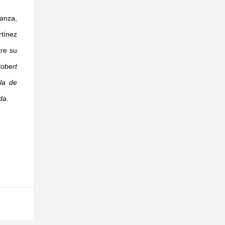
Danza,
tínez
tre su
obert
la de
da.