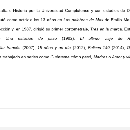
grafía e Historia por la Universidad Complutense y con estudios de 
butó como actriz a los 13 años en
Las palabras de Max
de Emilio Mar
ción y, en 1987, dirigió su primer cortometraje,
Tres en la marca
. En
omo
Una estación de paso
(1992),
El
último viaje de R
lar francés
(2007),
15 años y un día
(2012),
Felices 140
(2014),
O
ha trabajado en series como
Cuéntame cómo pasó, Madres
o
Amor y vi