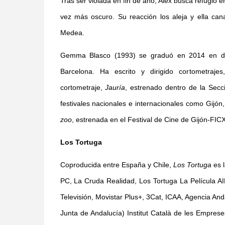
Tras ser violada en fin de año, Alex busca refugio 
vez más oscuro. Su reacción los aleja y ella cana
Medea.
Gemma Blasco (1993) se graduó en 2014 en dir
Barcelona. Ha escrito y dirigido cortometraje
cortometraje,
Jauría
, estrenado dentro de la Secc
festivales nacionales e internacionales como Gijón
zoo
, estrenada en el Festival de Cine de Gijón-FIC
Los Tortuga
Coproducida entre España y Chile,
Los Tortuga
es l
PC, La Cruda Realidad, Los Tortuga La Película AI
Televisión, Movistar Plus+, 3Cat, ICAA, Agencia And
Junta de Andalucía) Institut Català de les Emprese