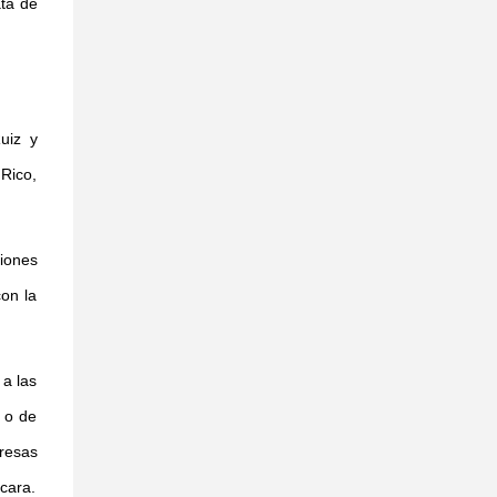
ata de
uiz y
 Rico,
iones
on la
 a las
, o de
presas
cara.