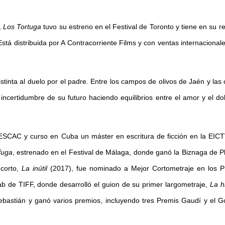
,
Los Tortuga
tuvo su estreno en el Festival de Toronto y tiene en su r
á distribuida por A Contracorriente Films y con ventas internacional
stinta al duelo por el padre. Entre los campos de olivos de Jaén y las 
ncertidumbre de su futuro haciendo equilibrios entre el amor y el dol
ESCAC y curso en Cuba un máster en escritura de ficción en la EICT
fuga
, estrenado en el Festival de Málaga, donde ganó la Biznaga de P
 corto,
La inútil
(2017), fue nominado a Mejor Cortometraje en los P
ab de TIFF, donde desarrolló el guion de su primer largometraje,
La h
Sebastián y ganó varios premios, incluyendo tres Premis Gaudí y el 