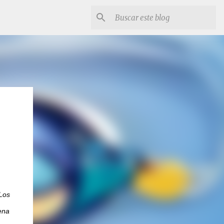
Los
ena