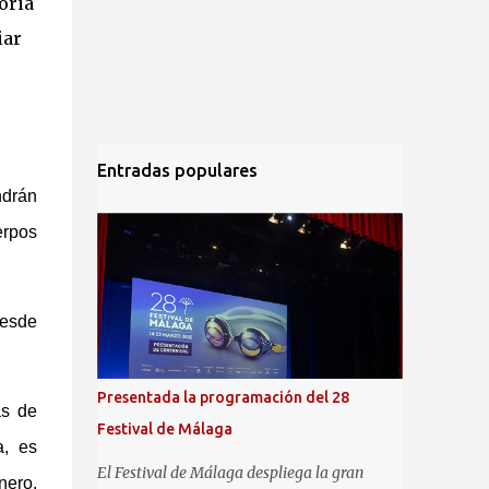
oria
iar
Entradas populares
ndrán
erpos
desde
Presentada la programación del 28
as de
Festival de Málaga
a, es
El Festival de Málaga despliega la gran
nero,