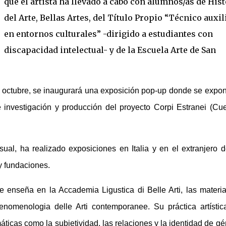
que el artista ha llevado a cabo con alumnos/as de Hist
del Arte, Bellas Artes, del Título Propio “Técnico auxil
en entornos culturales” -dirigido a estudiantes con
discapacidad intelectual- y de la Escuela Arte de San
de octubre, se inaugurará una exposición pop-up donde se expo
e investigación y producción del proyecto Corpi Estranei (Cu
 visual, ha realizado exposiciones en Italia y en el extranjero 
 y fundaciones.
 enseña en la Accademia Ligustica di Belle Arti, las materi
Fenomenologia delle Arti contemporanee. Su práctica artístic
ticas como la subjetividad, las relaciones y la identidad de gé