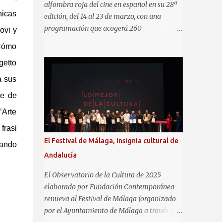
alfombra roja del cine en español en su 28ª
nicas
edición, del 14 al 23 de marzo, con una
programación que acogerá 260
ovi y
audiovisuales entre todas sus secciones
(Cómo
(largometrajes de ficción, documentales,
getto
cortometrajes, series de TV, etc) y una gran
variedad de contenidos y actividades
a sus
paralelas para todos los públicos y un nuevo
ce de
espacio, La Villa del Mar, en la playa de la
Malagueta. Asimismo, el certamen
’Arte
malagueño se convertirá de nuevo en punto
frasi
de encuentro del audiovisual en español en
El Festival de Málaga, insignia cultural de
pando
su consolidada área de Industria MAFIZ. La
Andalucía
Sección Oficial a concurso incluye 22
películas (15 españolas y 7
El Observatorio de la Cultura de 2025
latinoamericanas). A ellas hay que sumar 21
elaborado por Fundación Contemporánea
películas (16 españolas y 5 latinas) en
renueva al Festival de Málaga (organizado
sección Oficial no competitiva, incluida la
por el Ayuntamiento de Málaga a través de
clausura, que por primera vez será una serie,