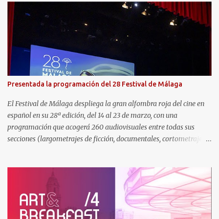
Presentada la programación del 28 Festival de Málaga
El Festival de Málaga despliega la gran alfombra roja del cine en
español en su 28ª edición, del 14 al 23 de marzo, con una
programación que acogerá 260 audiovisuales entre todas sus
secciones (largometrajes de ficción, documentales, cortometrajes,
series de TV, etc) y una gran variedad de contenidos y actividades
paralelas para todos los públicos y un nuevo espacio, La Villa del
Mar, en la playa de la Malagueta. Asimismo, el certamen
malagueño se convertirá de nuevo en punto de encuentro del
audiovisual en español en su consolidada área de Industria MAFIZ.
La Sección Oficial a concurso incluye 22 películas (15 españolas y 7