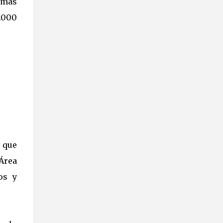
, más
.000
 que
Área
os y