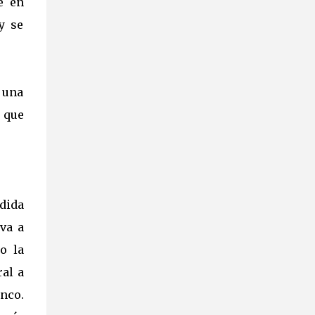
e en
que representan personas que existieron
y se
realmente hace más de 2.500 años,
provenientes de un pecio fenicio, rescatado
frente a las costas del Líbano en 1958 y que
narra la odisea de este pueblo desde que
 una
huyeron de Tiro, durante el asedio de
Alejandro Magno en el año 332 A.C y que
, que
viajaban "previsiblemente" con destino a
Málaga. El impulsor de esta colección,
Vicente Jiménez Ifergan ha asegurado que
"hoy comienza una nueva etapa en el
conocimiento de nuestra historia ya que,
dida
tras años de búsqueda, investigación,
va a
recopilación y estudio, podemos decir sin
lugar a dudas, que nos frente a uno de los
o la
descubrimientos más importantes de todos
ral a
...
anco.