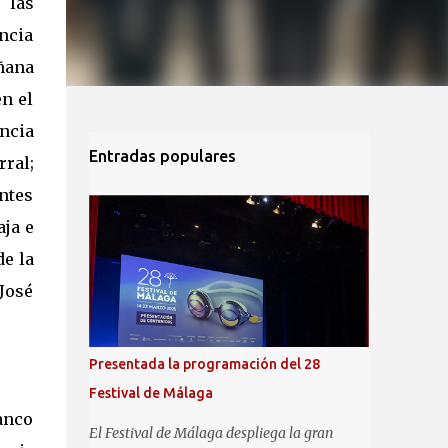
 las
encia
añana
n el
ncia
Entradas populares
ral;
ntes
aja e
de la
José
Presentada la programación del 28
Festival de Málaga
anco
El Festival de Málaga despliega la gran