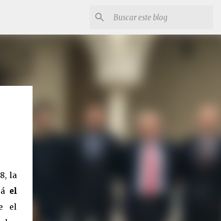
8, la
ará
el
e el