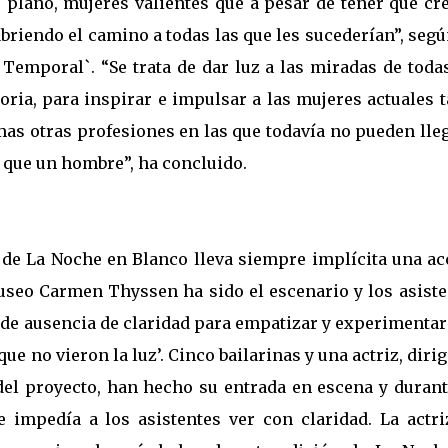
 plano, mujeres valientes que a pesar de tener que cre
briendo el camino a todas las que les sucederían”, seg
 Temporal`. “Se trata de dar luz a las miradas de toda
storia, para inspirar e impulsar a las mujeres actuales 
as otras profesiones en las que todavía no pueden lle
 que un hombre”, ha concluido.
n de La Noche en Blanco lleva siempre implícita una ac
 Museo Carmen Thyssen ha sido el escenario y los asist
 de ausencia de claridad para empatizar y experimenta
ue no vieron la luz’. Cinco bailarinas y una actriz, diri
a del proyecto, han hecho su entrada en escena y duran
 impedía a los asistentes ver con claridad. La actri