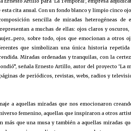
sta Ernesto Artillo para ‘La Temporal’, empresa adjudica
esta cita anual. Con un fondo blanco y limpio cinco oj
omposición sencilla de miradas heterogéneas de e
 representan a muchas de ellas: ojos claros y oscuros,
ujer...pero, sobre todo, ojos que emocionan a otros oj
iferentes que simbolizan una única historia repetida
rendida. Miradas ordenadas y tranquilas, con la certe
ndió”, señala Ernesto Artillo, autor del proyecto ‘La 
 páginas de periódicos, revistas, webs, radios y televis
aje a aquellas miradas que nos emocionaron creand
niverso femenino, aquellas que inspiraron a otros artis
on más que una musa y también a aquellas miradas qu