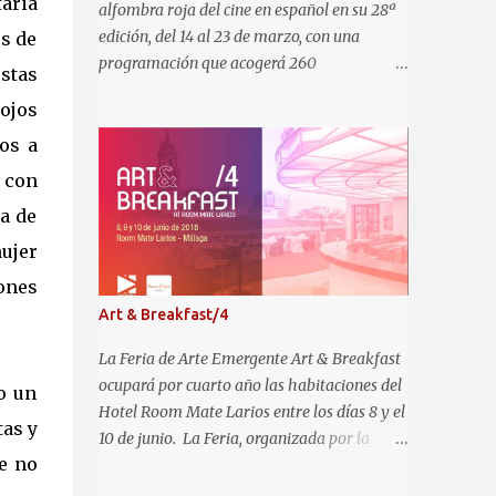
taria
alfombra roja del cine en español en su 28ª
edición, del 14 al 23 de marzo, con una
os de
programación que acogerá 260
stas
audiovisuales entre todas sus secciones
 ojos
(largometrajes de ficción, documentales,
cortometrajes, series de TV, etc) y una gran
os a
variedad de contenidos y actividades
 con
paralelas para todos los públicos y un nuevo
za de
espacio, La Villa del Mar, en la playa de la
Malagueta. Asimismo, el certamen
mujer
malagueño se convertirá de nuevo en punto
iones
de encuentro del audiovisual en español en
Art & Breakfast/4
su consolidada área de Industria MAFIZ. La
Sección Oficial a concurso incluye 22
La Feria de Arte Emergente Art & Breakfast
películas (15 españolas y 7
ocupará por cuarto año las habitaciones del
o un
latinoamericanas). A ellas hay que sumar 21
Hotel Room Mate Larios entre los días 8 y el
tas y
películas (16 españolas y 5 latinas) en
10 de junio. La Feria, organizada por la
sección Oficial no competitiva, incluida la
e no
empresa Factoría de Arte y Desarrollo con la
clausura, que por primera vez será una serie,
colaboración de las Áreas de Cultura y