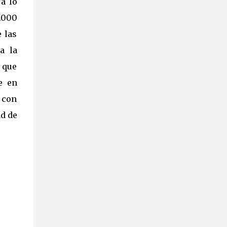
a lo
0.000
 las
a la
 que
e en
n con
ad de