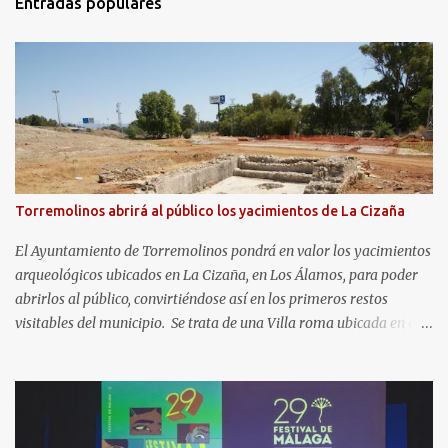
Entradas populares
Torremolinos abrirá al público los yacimientos de La Cizaña
El Ayuntamiento de Torremolinos pondrá en valor los yacimientos
arqueológicos ubicados en La Cizaña, en Los Álamos, para poder
abrirlos al público, convirtiéndose así en los primeros restos
visitables del municipio. Se trata de una Villa roma ubicada en el
frente litoral del término municipal de Torremolinos, en el límite
con Málaga y atravesada al norte por la A-7. Con fecha estimada
entre el s. I a.C. al III d.C., en el asentamiento costero se identifican
áreas residenciales, un área termal, un centro productor alfarero
que cuenta con varios hornos y un gran almacén, instalaciones de